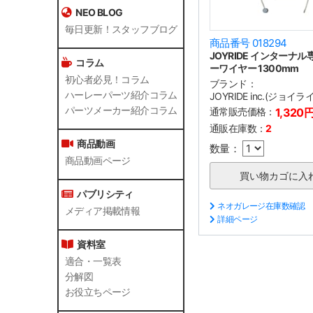
NEO BLOG
毎日更新！スタッフブログ
商品番号 018294
JOYRIDE インターナ
コラム
ーワイヤー 1300mm
初心者必見！コラム
ブランド：
ハーレーパーツ紹介コラム
JOYRIDE inc.(ジョイラ
パーツメーカー紹介コラム
通常販売価格：
1,320
通販在庫数：
2
商品動画
数量：
商品動画ページ
パブリシティ
ネオガレージ在庫数確認
メディア掲載情報
詳細ページ
資料室
適合・一覧表
分解図
お役立ちページ