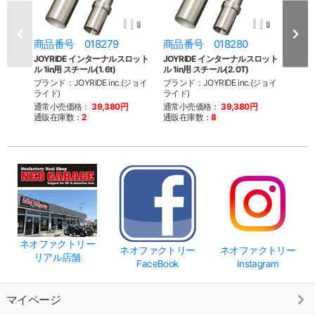
商品番号 018279
商品番号 018280
商品
JOYRIDE インターナルスロット
JOYRIDE インターナルスロット
JOY
ル 1in用 スチール(1.6t)
ル 1in用 スチール(2.0T)
ル 1i
ブランド：JOYRIDE inc.(ジョイ
ブランド：JOYRIDE inc.(ジョイ
ブランド
ライド)
ライド)
ライド
通常小売価格：
39,380円
通常小売価格：
39,380円
通常
通販在庫数：
2
通販在庫数：
8
通販
ネオファクトリー
ネオファクトリー
ネオファクトリー
リアル店舗
FaceBook
Instagram
マイページ