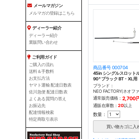
メールマガジン
メルマガの登録はこちら
ディーラー紹介
ディーラー紹介
業販問い合わせ
ご利用ガイド
ご購入の流れ
商品番号 000704
送料＆手数料
45in シングルスロッ
お支払方法
90° ブラック BT・XL用
ヤマト運輸 配達日数表
ブランド：
NEO FACTORY(ネオ
佐川急便 配達日数表
通常販売価格：
2,700
よくある質問の答え
通販在庫数：
20
以上
お振込先
配達情報検索
数量：
特定商取引表示