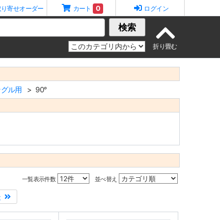
0
取り寄せオーダー
カート
ログイン
検索
ングル用
90°
一覧表示件数
並べ替え
後