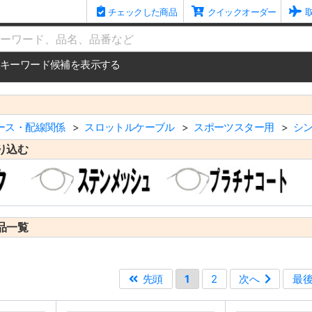
チェックした商品
クイックオーダー
me
キーワード候補を表示する
ース・配線関係
スロットルケーブル
スポーツスター用
シ
り込む
品一覧
先頭
1
2
次へ
最