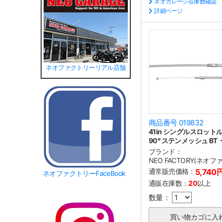
ネオガレージ在庫数確認
詳細ページ
ネオファクトリーリアル店舗
商品番号 019832
41in シングルスロット
90° ステンメッシュ BT
ブランド：
NEO FACTORY(ネオ
通常販売価格：
5,740
ネオファクトリーFaceBook
通販在庫数：
20
以上
数量：