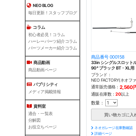
NEO BLOG
毎日更新！スタッフブログ
コラム
初心者必見！コラム
ハーレーパーツ紹介コラム
パーツメーカー紹介コラム
商品番号 000158
33in シングルスロッ
商品動画
90° ブラック BT・XL用
商品動画ページ
ブランド：
NEO FACTORY(ネオ
パブリシティ
通常販売価格：
2,560
メディア掲載情報
通販在庫数：
20
以上
数量：
資料室
適合・一覧表
分解図
お役立ちページ
ネオガレージ在庫数確認
詳細ページ