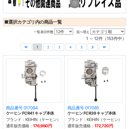
■選択カテゴリ内の商品一覧
一覧表示件数
並べ替え
1 ～ 12件（153件中）
1
2
3
4
5
商品番号 017084
商品番号 017085
ケーヒン FCR41 キャブ本体
ケーヒン FCR39 キャブ本体
ブランド：
KEIHIN（ケーヒン）
ブランド：
KEIHIN（ケーヒン）
通常販売価格：
176,960円
通常販売価格：
172,720円