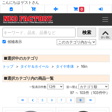
こんにちは ゲストさん
0
Name
検索
候補表示
■選択中のカテゴリ
トップ
タイヤ＆ホイール
タイヤ本体
16in
■選択カテゴリ内の商品一覧
一覧表示件数
並べ替え
97 ～ 103件（103件中）
5
6
7
8
9