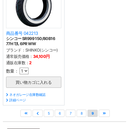
商品番号 042213
シンコー SR999 150/80B16
77H T/L 6PR WW
ブランド：
SHINKO(シンコー)
通常販売価格：
34,100円
通販在庫数：
2
数量：
ネオガレージ在庫数確認
詳細ページ
5
6
7
8
9