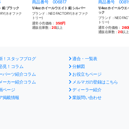
6
商品番号 006817
商品番号 0081
ト 鉛 ブラック
1/4oz ホイールウエイト 鉛 シルバー
1/4oz ホイールウ
ック
ORY(ネオファク
ブランド：NEO FACTORY(ネオファク
トリー)
ブランド：NEO FAC
トリー)
通常小売価格：
350円
通販在庫数：
20
以上
通常小売価格：
26
通販在庫数：
20
以上
新！スタッフブログ
適合・一覧表
必見！コラム
分解図
ーパーツ紹介コラム
お役立ちページ
メーカー紹介コラム
メルマガの登録はこちら
画ページ
ディーラー紹介
ア掲載情報
業販問い合わせ