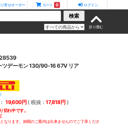
0
取り寄せオーダー
カート
ログイン
検索
8539
デーモン 130/90-16 67V リア
リ）
：
19,600円
( 税抜：
17,818円
)
り切れ中です。
定
定となります。納期のご案内は出来ませんのでご了承くださ