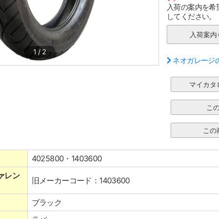
入荷の案内を希
してください。
1
/
2
ネオガレージ
4025800・1403600
ァレン
旧メーカーコード：1403600
ブラック