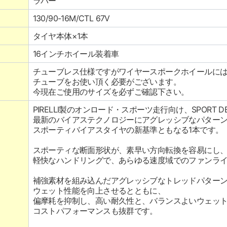
ラバー
130/90-16M/CTL 67V
タイヤ本体×1本
16インチホイール装着車
チューブレス仕様ですがワイヤースポークホイールに
チューブをお使い頂く必要がございます。
今現在ご使用のサイズを必ずご確認下さい。
PIRELLI製のオンロード・スポーツ走行向け、SPORT 
最新のバイアステクノロジーにアグレッシブなパター
スポーティバイアスタイヤの新基準ともなる1本です。
スポーティな断面形状が、素早い方向転換を容易にし
軽快なハンドリングで、あらゆる速度域でのファンラ
補強素材を組み込んだアグレッシブなトレッドパター
ウェット性能を向上させるとともに、
偏摩耗を抑制し、高い耐久性と、バランスよいウェッ
コストパフォーマンスも抜群です。