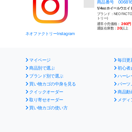
商品番号 00681
1/4oz ホイールウエイ
ブランド：NEO FACT
トリー)
通常小売価格：
260円
通販在庫数：
20
以上
ネオファクトリーInstagram
マイページ
毎日更
商品別で選ぶ
初心者
ブランド別で選ぶ
ハーレ
買い物カゴの中身を見る
パーツ
クイックオーダー
商品動
取り寄せオーダー
メディ
買い物カゴの使い方