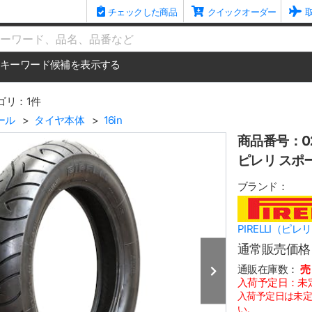
チェックした商品
クイックオーダー
me
キーワード候補を表示する
ゴリ：1件
ール
タイヤ本体
16in
商品番号：02
ピレリ スポーツ
ブランド：
PIRELLI（ピレ
通常販売価格
通販在庫数：
売
入荷予定日：未
入荷予定日は未
い。