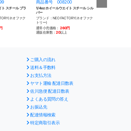
99
商品番号 008200
商品番号 008
エイト スチール ブラ
1/4oz ホイールウエイト スチール シル
1/4oz ホイール
バー
ーム
TORY(ネオファク
ブランド：NEO FACTORY(ネオファク
ブランド：NEO F
トリー)
トリー)
0円
通常小売価格：
260円
通常小売価格：
3
通販在庫数：
20
以上
通販在庫数：
20
以
ご購入の流れ
送料＆手数料
お支払方法
ヤマト運輸 配達日数表
佐川急便 配達日数表
よくある質問の答え
お振込先
配達情報検索
特定商取引表示