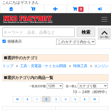
こんにちは ゲストさん
0
Name
検索
候補表示
■選択中のカテゴリ
トップ
工具・充電器・ケミカル関係
特殊工具
エンジン
■選択カテゴリ内の商品一覧
一覧表示件数
並べ替え
13 ～ 24件（60件中）
1
2
3
4
5