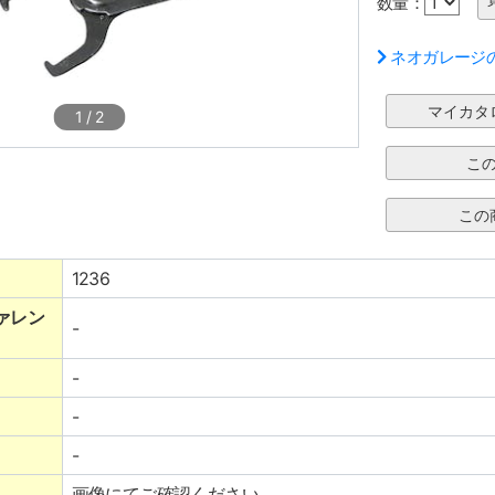
数量：
ネオガレージ
1
/
2
1236
ァレン
-
-
-
-
画像にてご確認ください。