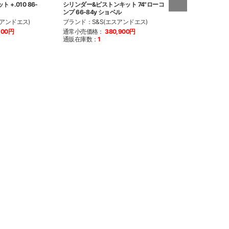
+.010 86-
シリンダー&ピストンキット 74"ローコ
シリンダー&ピスト
ンプ 66-84y ショベル
ンプ 66-84y シ
スアンドエス)
ブランド：S&S(エスアンドエス)
ブランド：S&S(
500円
通常小売価格：
380,900円
通常小売価格：
3
通販在庫数：
1
通販在庫数：
1