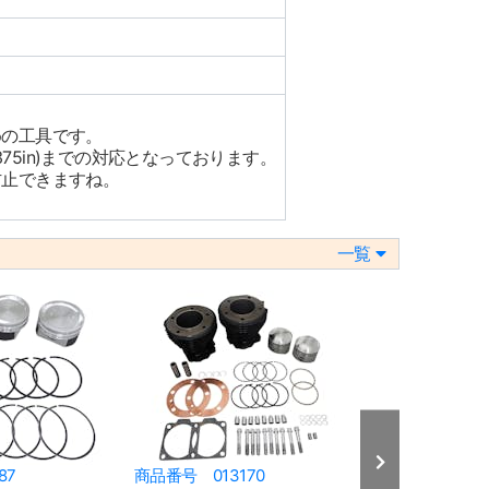
。
めの工具です。
n(4.375in)までの対応となっております。
防止できますね。
一覧
87
商品番号 013170
商品番号 013