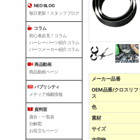
NEO BLOG
毎日更新！スタッフブログ
コラム
初心者必見！コラム
ハーレーパーツ紹介コラム
パーツメーカー紹介コラム
商品動画
商品動画ページ
メーカー品番
パブリシティ
OEM品番/クロスリフ
メディア掲載情報
ス
色
資料室
適合・一覧表
素材
分解図
サイズ
お役立ちページ
内容物