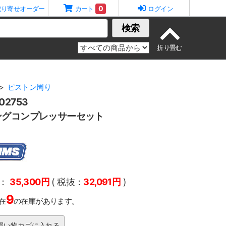
0
取り寄せオーダー
カート
ログイン
検索
ピストン周り
2753
ングコンプレッサーセット
：
35,300円
( 税抜：
32,091円
)
9
在
の在庫があります。