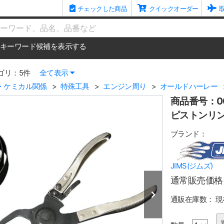
チェックした商品
クイックオーダー
me
キーワード候補を表示する
ゴリ：5件
全て表示
・ケミカル関係
特殊工具
エンジン周り
オールドハーレー
商品番号：00
ピストンリ
ブランド：
JIMS(ジムズ)
通常販売価格
通販在庫数：
現