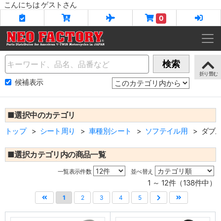
こんにちは ゲストさん
0
Name
検索
候補表示
■選択中のカテゴリ
トップ
シート周り
車種別シート
ソフテイル用
ダブ
■選択カテゴリ内の商品一覧
一覧表示件数
並べ替え
1 ～ 12件（138件中）
1
2
3
4
5