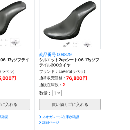
3
商品番号 008829
06-17yソフテイ
シルエット2upシート 06-17yソフ
テイル200タイヤ
a(ラペラ)
ブランド：
LePera(ラペラ)
5,000円
通常販売価格：
76,800円
通販在庫数：
2
数量：
数確認
ネオガレージ在庫数確認
詳細ページ