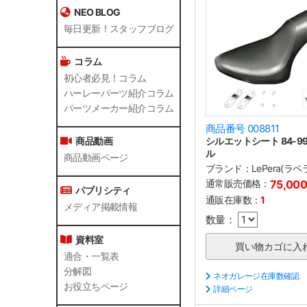
NEO BLOG
毎日更新！スタッフブログ
コラム
初心者必見！コラム
ハーレーパーツ紹介コラム
パーツメーカー紹介コラム
商品番号 008811
シルエットシート 84-9
商品動画
ル
商品動画ページ
ブランド：
LePera(ラペ
通常販売価格：
75,00
パブリシティ
通販在庫数：
1
メディア掲載情報
数量：
資料室
適合・一覧表
分解図
ネオガレージ在庫数確認
お役立ちページ
詳細ページ