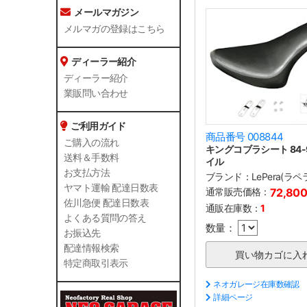
メールマガジン
メルマガの登録はこちら
ディーラー紹介
ディーラー紹介
業販問い合わせ
ご利用ガイド
商品番号 008844
ご購入の流れ
キングコブラシート 84-
送料＆手数料
イル
お支払方法
ブランド：
LePera(ラペ
ヤマト運輸 配達日数表
通常販売価格：
72,80
佐川急便 配達日数表
通販在庫数：
1
よくある質問の答え
数量：
お振込先
配達情報検索
特定商取引表示
ネオガレージ在庫数確認
詳細ページ