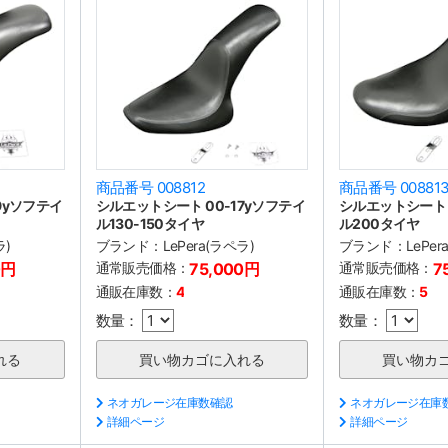
商品番号 008812
商品番号 00881
9yソフテイ
シルエットシート 00-17yソフテイ
シルエットシート 
ル130-150タイヤ
ル200タイヤ
ラ)
ブランド：
LePera(ラペラ)
ブランド：
LePer
0円
通常販売価格：
75,000円
通常販売価格：
7
通販在庫数：
4
通販在庫数：
5
数量：
数量：
ネオガレージ在庫数確認
ネオガレージ在庫
詳細ページ
詳細ページ