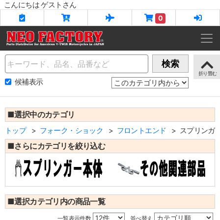
こんにちは ゲストさん
0
Name
検索
候補表示
■選択中のカテゴリ
トップ
フォーク・ショック
フロントエンド
スプリンガ
■さらにカテゴリを絞り込む
■選択カテゴリ内の商品一覧
一覧表示件数
並べ替え