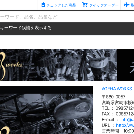
チェックした商品
クイックオーダー
me
キーワード候補を表示する
AGEHA WORKS
〒880-0057
宮崎県宮崎市桜
TEL ： 0985712
FAX ： 0985712
E-mail ：
info@
URL ：
http://w
営業時間 10:00～