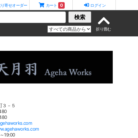
0
取り寄せオーダー
カート
ログイン
検索
町３－５
480
480
agehaworks.com
ww.agehaworks.com
19:00