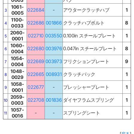
1061-
022684
-
アウタークラッチハブ
1
3
0005
1100-
022686
001866
クラッチハブボルト
8
4
0033
2060-
022710
003550
0.100in スチールプレート
1
5
0001
1060-
022680
003976
0.047in スチールプレート
8
6
0004
1054-
022669
003973
フリクションプレート
9
7
0004
1048-
022665
008931
クラッチパック
1
8
0029
1058-
022677
-
プレッシャープレート
1
9
0001
2059-
022708
001836
ダイヤフラムスプリング
1
10
0003
1057-
-
-
スプリングシート
1
11
0016
[
戻る
]