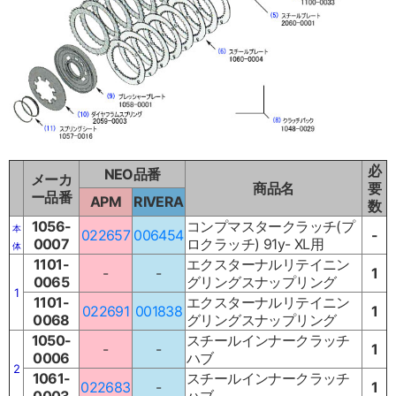
必
NEO品番
メーカ
商品名
要
ー品番
APM
RIVERA
数
1056-
コンプマスタークラッチ(プ
本
022657
006454
-
0007
ロクラッチ) 91y- XL用
体
1101-
エクスターナルリテイニン
-
-
1
0065
グリングスナップリング
1
1101-
エクスターナルリテイニン
022691
001838
1
0068
グリングスナップリング
1050-
スチールインナークラッチ
-
-
1
0006
ハブ
2
1061-
スチールインナークラッチ
022683
-
1
0003
ハブ