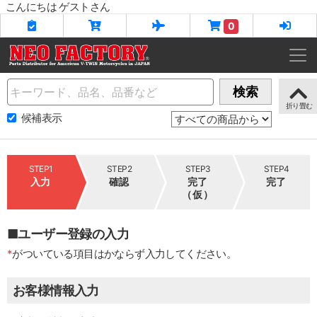
こんにちは ゲストさん
0
Name
検索
候補表示
STEP1
STEP2
STEP3
STEP4
入力
確認
完了
完了
（仮）
■ユーザー登録の入力
*
がついている項目はかならず入力してください。
お客様情報入力