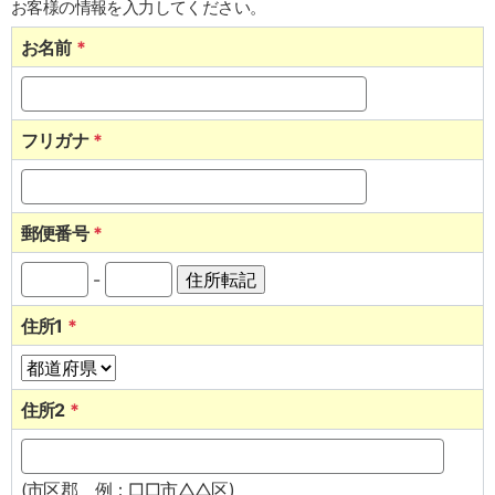
お客様の情報を入力してください。
お名前
*
フリガナ
*
郵便番号
*
-
住所1
*
住所2
*
(市区郡 例：□□市△△区)