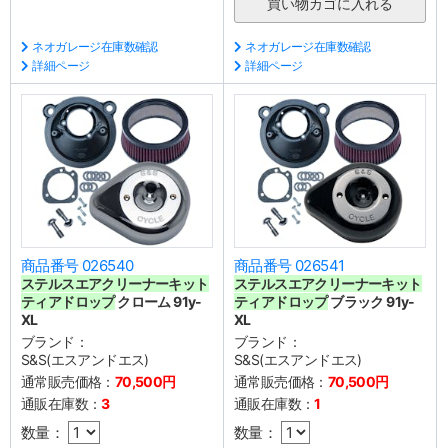
ネオガレージ在庫数確認
ネオガレージ在庫数確認
詳細ページ
詳細ページ
商品番号 026540
商品番号 026541
ステルスエアクリーナーキット
ステルスエアクリーナーキット
ティアドロップ
クローム 91y-
ティアドロップ
ブラック 91y-
XL
XL
ブランド：
ブランド：
S&S(エスアンドエス)
S&S(エスアンドエス)
通常販売価格：
70,500円
通常販売価格：
70,500円
通販在庫数：
3
通販在庫数：
1
数量：
数量：