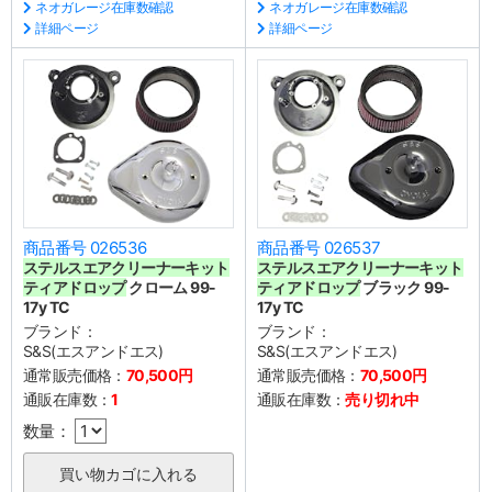
ネオガレージ在庫数確認
ネオガレージ在庫数確認
詳細ページ
詳細ページ
商品番号 026536
商品番号 026537
ステルスエアクリーナーキット
ステルスエアクリーナーキット
ティアドロップ
クローム 99-
ティアドロップ
ブラック 99-
17y TC
17y TC
ブランド：
ブランド：
S&S(エスアンドエス)
S&S(エスアンドエス)
通常販売価格：
70,500円
通常販売価格：
70,500円
通販在庫数：
1
通販在庫数：
売り切れ中
数量：