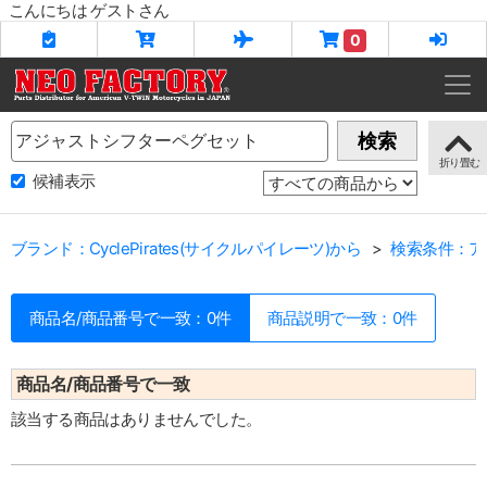
こんにちは ゲストさん
0
Name
検索
候補表示
ブランド：CyclePirates(サイクルパイレーツ)から
検索条件：ア
商品名/商品番号で一致：0件
商品説明で一致：0件
商品名/商品番号で一致
該当する商品はありませんでした。