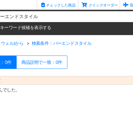
チェックした商品
クイックオーダー
me
キーワード候補を表示する
ルトウェル)から
検索条件：バーエンドスタイル
：0件
商品説明で一致：0件
致
んでした。