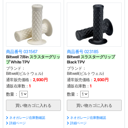
商品番号 031567
商品番号 023185
Biltwell 7/8in
スラスターグリッ
Biltwell
スラスターグリップ
プ
White TPV
Black TPV
ブランド：
ブランド：
Biltwell(ビルトウェル)
Biltwell(ビルトウェル)
通常販売価格：
2,930円
通常販売価格：
2,930円
通販在庫数：
1
通販在庫数：
1
数量：
数量：
ネオガレージ在庫数確認
ネオガレージ在庫数確認
詳細ページ
詳細ページ