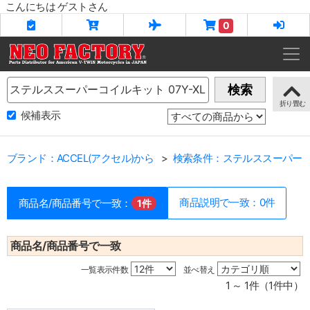
こんにちは ゲストさん
0
Name
検索
候補表示
ブランド：ACCEL(アクセル)から
検索条件：ステルススーパーコイ
商品説明で一致：0件
商品名/商品番号で一致：
1件
商品名/商品番号で一致
一覧表示件数
並べ替え
1 ～ 1件（1件中）