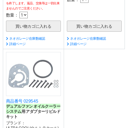
を終了します。返品、交換等は一切出来
ませんのでご注意ください。
数量：
ネオガレージ在庫数確認
ネオガレージ在庫数確認
詳細ページ
詳細ページ
商品番号 029545
デュアルファン
オイルクーラー
システム
用 アダプターリビルド
キット
ブランド：
ULTRA COOL(ウルトラクール)