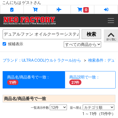
こんにちは ゲストさん
0
Name
検索
候補表示
ブランド：ULTRA COOL(ウルトラクール)から
検索条件：デュア
商品名/商品番号で一致：
商品説明で一致：
11件
27件
商品名/商品番号で一致
一覧表示件数
並べ替え
1 ～ 11件（11件中）