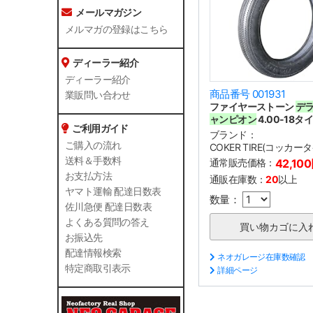
メールマガジン
メルマガの登録はこちら
ディーラー紹介
ディーラー紹介
商品番号 001931
業販問い合わせ
ファイヤーストーン
デ
ャンピオン
4.00-18タ
ご利用ガイド
ブランド：
ご購入の流れ
COKER TIRE(コッカー
送料＆手数料
通常販売価格：
42,10
お支払方法
通販在庫数：
20
以上
ヤマト運輸 配達日数表
数量：
佐川急便 配達日数表
よくある質問の答え
お振込先
配達情報検索
ネオガレージ在庫数確認
特定商取引表示
詳細ページ