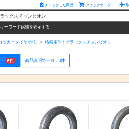
チェックした商品
クイックオーダー
me
キーワード候補を表示する
E(コッカータイヤ)から
検索条件：デラックスチャンピオン
商品説明で一致：0件
致：
6件
致