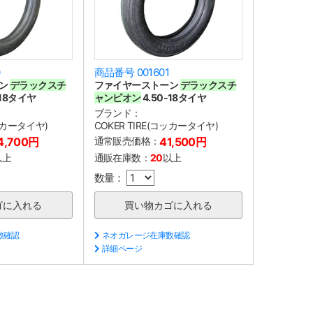
0
商品番号 001601
ーン
デラックスチ
ファイヤーストーン
デラックスチ
-18タイヤ
ャンピオン
4.50-18タイヤ
ブランド：
コッカータイヤ)
COKER TIRE(コッカータイヤ)
4,700円
通常販売価格：
41,500円
以上
通販在庫数：
20
以上
数量：
数確認
ネオガレージ在庫数確認
詳細ページ