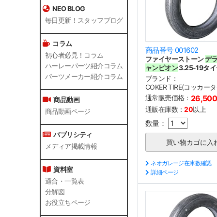
NEO BLOG
毎日更新！スタッフブログ
コラム
商品番号 001602
初心者必見！コラム
ファイヤーストーン
デ
ハーレーパーツ紹介コラム
ャンピオン
3.25-19タ
パーツメーカー紹介コラム
ブランド：
COKER TIRE(コッカー
通常販売価格：
26,50
商品動画
通販在庫数：
20
以上
商品動画ページ
数量：
パブリシティ
メディア掲載情報
ネオガレージ在庫数確認
資料室
詳細ページ
適合・一覧表
分解図
お役立ちページ