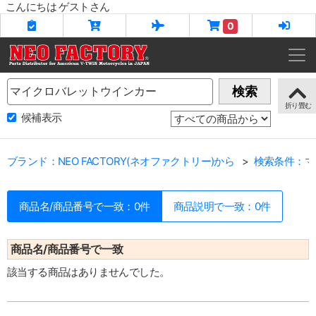
こんにちは ゲストさん
0
Name
検索
候補表示
ブランド：NEO FACTORY(ネオファクトリー)から
検索条件：マ
商品名/商品番号で一致：0件
商品説明で一致：0件
商品名/商品番号で一致
該当する商品はありませんでした。