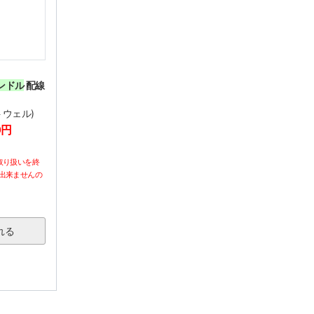
ハンドル
配線
トウェル)
0円
取り扱いを終
出来ませんの