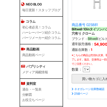
NEO BLOG
毎日更新！スタッフブログ
コラム
商品番号 025881
初心者必見！コラム
Biltwell
10inタイソン
ハーレーパーツ紹介コラム
穴有り クローム
パーツメーカー紹介コラム
ブランド：
Biltwell
(ビル
通常販売価格：
54,90
商品動画
通販在庫数：
1
商品動画ページ
※こちらの商品は売切れ次第、
了します。返品、交換等は一切
でご注意ください。
パブリシティ
数量：
メディア掲載情報
資料室
ネオガレージ在庫数確認
適合・一覧表
詳細ページ
分解図
お役立ちページ