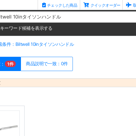
チェックした商品
クイックオーダー
me
キーワード候補を表示する
条件：Biltwell 10inタイソンハンドル
商品説明で一致：0件
致：
1件
致