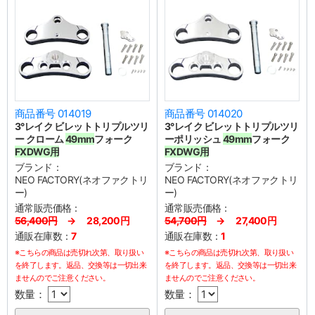
商品番号 014019
商品番号 014020
3°レイク ビレットトリプルツリ
3°レイク ビレットトリプルツリ
ー クローム
49mm
フォーク
ーポリッシュ
49mm
フォーク
FXDWG用
FXDWG用
ブランド：
ブランド：
NEO FACTORY(ネオファクトリ
NEO FACTORY(ネオファクトリ
ー)
ー)
通常販売価格：
通常販売価格：
56,400円
→ 28,200円
54,700円
→ 27,400円
通販在庫数：
7
通販在庫数：
1
※こちらの商品は売切れ次第、取り扱い
※こちらの商品は売切れ次第、取り扱い
を終了します。返品、交換等は一切出来
を終了します。返品、交換等は一切出来
ませんのでご注意ください。
ませんのでご注意ください。
数量：
数量：