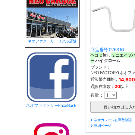
ネオファクトリーリアル店舗
商品番号 026316
ヘコミ
無し
ミニエイプ
ー
ハイ クローム
ブランド：
NEO FACTORY(ネオ
通常販売価格：
14,60
通販在庫数：
20
以上
数量：
ネオファクトリーFaceBook
ネオガレージ在庫数確認
詳細ページ