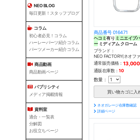
NEO BLOG
毎日更新！スタッフブログ
コラム
商品番号 016471
初心者必見！コラム
ヘコミ
有り
ミニエイプ
ハーレーパーツ紹介コラム
ー
ミディアム クローム
パーツメーカー紹介コラム
ブランド：
NEO FACTORY(ネオ
通常販売価格：
13,00
商品動画
通販在庫数：
10
商品動画ページ
数量：
パブリシティ
メディア掲載情報
ネオガレージ在庫数確認
資料室
詳細ページ
適合・一覧表
分解図
お役立ちページ