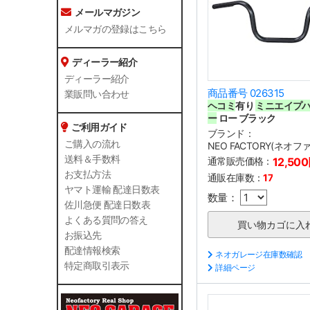
メールマガジン
メルマガの登録はこちら
ディーラー紹介
ディーラー紹介
商品番号 026315
業販問い合わせ
ヘコミ
有り
ミニエイプ
ー
ロー ブラック
ご利用ガイド
ブランド：
ご購入の流れ
NEO FACTORY(ネオ
送料＆手数料
通常販売価格：
12,50
お支払方法
通販在庫数：
17
ヤマト運輸 配達日数表
数量：
佐川急便 配達日数表
よくある質問の答え
お振込先
配達情報検索
ネオガレージ在庫数確認
特定商取引表示
詳細ページ