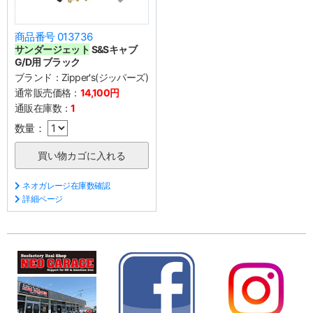
商品番号 013736
サンダージェット
S&Sキャブ
G/D用 ブラック
ブランド：
Zipper's(ジッパーズ)
通常販売価格：
14,100円
通販在庫数：
1
数量：
ネオガレージ在庫数確認
詳細ページ