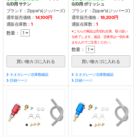
G/D用 サテン
G/D用 ポリッシュ
ブランド：
Zipper's(ジッパーズ)
ブランド：
Zipper's(ジッパーズ)
通常販売価格：
14,100円
通常販売価格：
16,200円
通販在庫数：
1
通販在庫数：
1
※こちらの商品は売切れ次第、取り扱い
数量：
を終了します。返品、交換等は一切出来
ませんのでご注意ください。
数量：
ネオガレージ在庫数確認
ネオガレージ在庫数確認
詳細ページ
詳細ページ