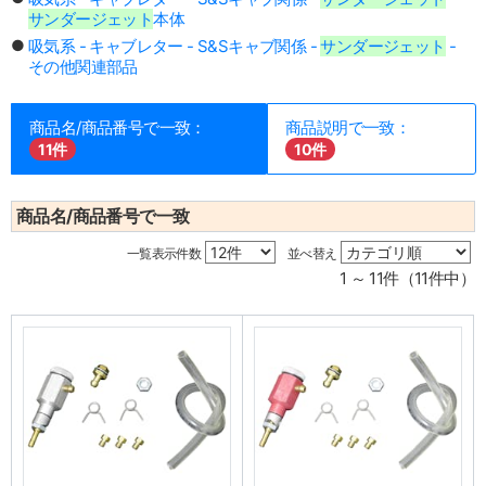
サンダージェット
本体
吸気系 - キャブレター - S&Sキャブ関係 -
サンダージェット
-
その他関連部品
商品名/商品番号で一致：
商品説明で一致：
11件
10件
商品名/商品番号で一致
一覧表示件数
並べ替え
1 ～ 11件（11件中）