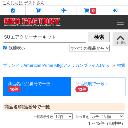
こんにちは ゲストさん
0
Name
検索
候補表示
ブランド：American Prime Mfg(アメリカンプライム)から
検索
商品名/商品番号で一致：
商品説明で一致：
16件
12件
商品名/商品番号で一致
一覧表示件数
並べ替え
1 ～ 12件（16件中）