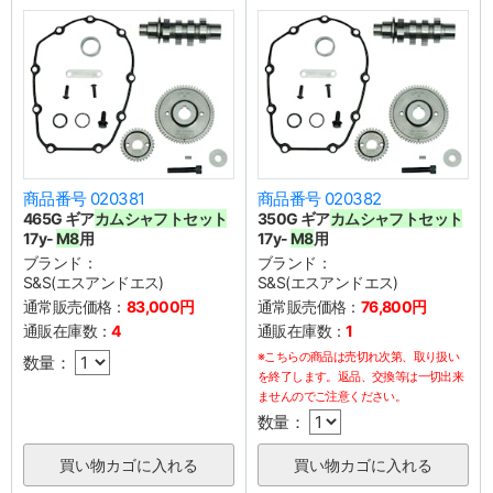
商品番号 020381
商品番号 020382
465G ギア
カムシャフトセット
350G ギア
カムシャフトセット
17y-
M8
用
17y-
M8
用
ブランド：
ブランド：
S&S(エスアンドエス)
S&S(エスアンドエス)
通常販売価格：
83,000円
通常販売価格：
76,800円
通販在庫数：
4
通販在庫数：
1
※こちらの商品は売切れ次第、取り扱い
数量：
を終了します。返品、交換等は一切出来
ませんのでご注意ください。
数量：