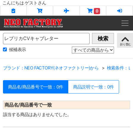
こんにちは ゲストさん
0
Name
検索
候補表示
ブランド：NEO FACTORY(ネオファクトリー)から
検索条件：レ
商品名/商品番号で一致：0件
商品説明で一致：0件
商品名/商品番号で一致
該当する商品はありませんでした。