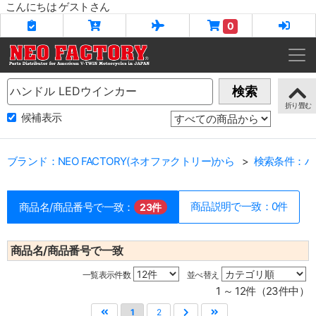
こんにちは ゲストさん
0
Name
検索
候補表示
ブランド：NEO FACTORY(ネオファクトリー)から
検索条件：ハ
商品説明で一致：0件
商品名/商品番号で一致：
23件
商品名/商品番号で一致
一覧表示件数
並べ替え
1 ～ 12件（23件中）
1
2