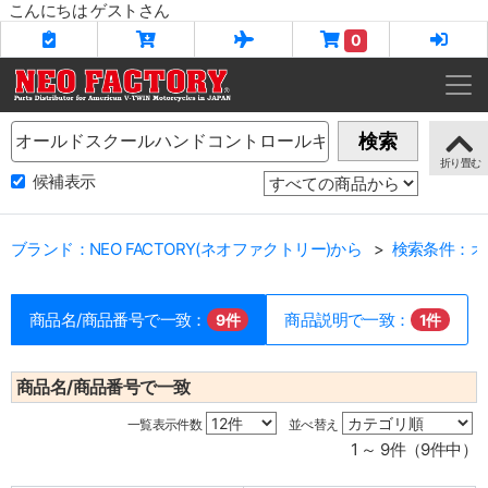
こんにちは ゲストさん
0
Name
検索
候補表示
ブランド：NEO FACTORY(ネオファクトリー)から
検索条件：オ
商品名/商品番号で一致：
商品説明で一致：
9件
1件
商品名/商品番号で一致
一覧表示件数
並べ替え
1 ～ 9件（9件中）