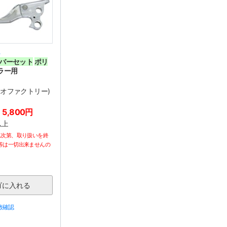
8
バーセット
ポリ
アラー用
(ネオファクトリー)
,800円
以上
れ次第、取り扱いを終
等は一切出来ませんの
数確認