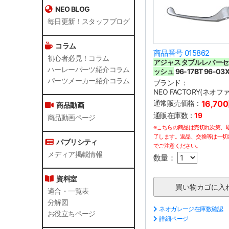
NEO BLOG
毎日更新！スタッフブログ
コラム
商品番号 015862
初心者必見！コラム
アジャスタブルレバーセ
ハーレーパーツ紹介コラム
ッシュ
96-17BT 96-03
パーツメーカー紹介コラム
ブランド：
NEO FACTORY(ネオ
通常販売価格：
16,70
商品動画
通販在庫数：
19
商品動画ページ
※こちらの商品は売切れ次第、
了します。返品、交換等は一切
パブリシティ
でご注意ください。
メディア掲載情報
数量：
資料室
適合・一覧表
分解図
ネオガレージ在庫数確認
お役立ちページ
詳細ページ