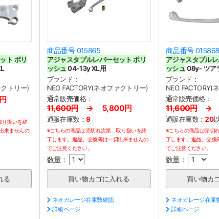
商品番号 015865
商品番号 01586
ット
ポリ
アジャスタブルレバーセット
ポリ
アジャスタブルレ
XL
ッシュ
04-13y XL用
ッシュ
08y- ツ
ブランド：
ブランド：
ファクトリー)
NEO FACTORY(ネオファクトリー)
NEO FACTORY
0円
通常販売価格：
通常販売価格：
11,600円
→ 5,800円
11,600円
→ 5
通販在庫数：
9
通販在庫数：
20
取り扱いを終
出来ませんの
※こちらの商品は売切れ次第、取り扱いを終
※こちらの商品は売切
了します。返品、交換等は一切出来ませんの
了します。返品、交換
でご注意ください。
でご注意ください。
数量：
数量：
ネオガレージ在庫数確認
ネオガレージ在庫
詳細ページ
詳細ページ