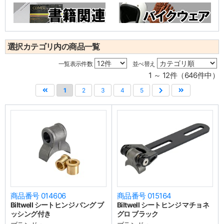
選択カテゴリ内の商品一覧
一覧表示件数
並べ替え
1 ～ 12件（646件中）
1
2
3
4
5
商品番号 014606
商品番号 015164
Biltwell シートヒンジ バング ブ
Biltwell シートヒンジ マチョネ
ッシング付き
グロ ブラック