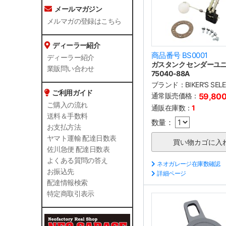
メールマガジン
メルマガの登録はこちら
ディーラー紹介
商品番号 BS0001
ディーラー紹介
ガスタンク センダーユ
業販問い合わせ
75040-88A
ブランド：
BIKER'S SEL
ご利用ガイド
通常販売価格：
59,80
ご購入の流れ
通販在庫数：
1
送料＆手数料
数量：
お支払方法
ヤマト運輸 配達日数表
佐川急便 配達日数表
よくある質問の答え
ネオガレージ在庫数確認
お振込先
詳細ページ
配達情報検索
特定商取引表示