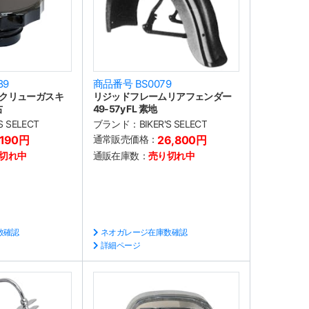
89
商品番号 BS0079
クリューガスキ
リジッドフレームリアフェンダー
右
49-57y FL 素地
'S SELECT
ブランド：
BIKER'S SELECT
,190円
通常販売価格：
26,800円
切れ中
通販在庫数：
売り切れ中
数確認
ネオガレージ在庫数確認
詳細ページ