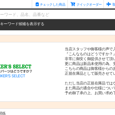
チェックした商品
クイックオーダー
me
キーワード候補を表示する
当店スタッフや御客様の声で
『こんなものはどうですか？
非常に御安く御提供させて頂
更に商品は新品未使用の為、
こちらの商品は御客様からの
正規在庫品として販売させて
IKER'S SELECT
ただし当店の正規在庫品では
また商品の適合や仕様につい
予め御了承の上、お買い求め
関係