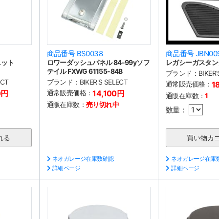
商品番号 BS0038
商品番号 JBN00
ニット
ロワーダッシュパネル 84-99yソフ
レガシーガスタン
テイル FXWG 61155-84B
ブランド：
BIKER
ECT
ブランド：
BIKER'S SELECT
通常販売価格：
1
0円
通常販売価格：
14,100円
通販在庫数：
1
通販在庫数：
売り切れ中
数量：
ネオガレージ在庫数確認
ネオガレージ在庫
詳細ページ
詳細ページ