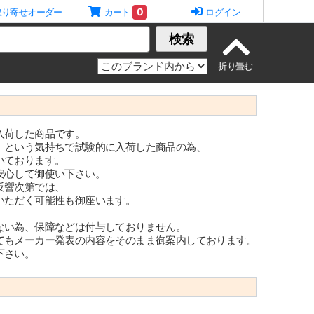
0
取り寄せオーダー
カート
ログイン
検索
入荷した商品です。
』という気持ちで試験的に入荷した商品の為、
いております。
安心して御使い下さい。
反響次第では、
いただく可能性も御座います。
ない為、保障などは付与しておりません。
てもメーカー発表の内容をそのまま御案内しております。
下さい。