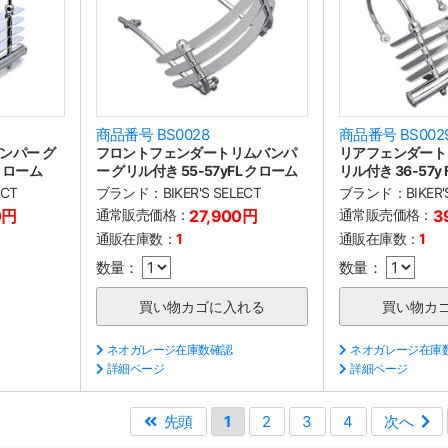
商品番号 BS0028
商品番号 BS002
ンパー グ
フロントフェンダートリムバンパ
リアフェンダート
 クローム
ー グリル付き 55-57yFL クローム
リル付き 36-57y
ECT
ブランド：
BIKER'S SELECT
ブランド：
BIKER
0円
通常販売価格：
27,900円
通常販売価格：
3
通販在庫数：
1
通販在庫数：
1
数量：
数量：
ネオガレージ在庫数確認
ネオガレージ在庫
詳細ページ
詳細ページ
先頭
1
2
3
4
次へ