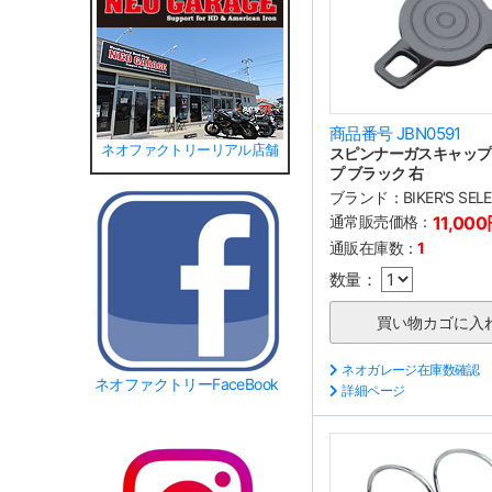
商品番号 JBN0591
ネオファクトリーリアル店舗
スピンナーガスキャップ
プ ブラック 右
ブランド：
BIKER'S SEL
通常販売価格：
11,00
通販在庫数：
1
数量：
ネオガレージ在庫数確認
ネオファクトリーFaceBook
詳細ページ