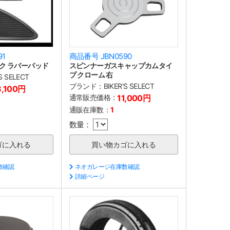
91
商品番号 JBN0590
ク ラバーパッド
スピンナーガスキャップカムタイ
プ クローム 右
'S SELECT
ブランド：
BIKER'S SELECT
8,100円
通常販売価格：
11,000円
通販在庫数：
1
数量：
数確認
ネオガレージ在庫数確認
詳細ページ