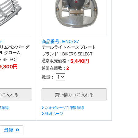
9
商品番号 JBN0787
リムバンパー グ
テールライト ベースプレート
 FL クローム
ブランド：
BIKER'S SELECT
'S SELECT
通常販売価格：
5,440円
9,300円
通販在庫数：
2
数量：
数確認
ネオガレージ在庫数確認
詳細ページ
最後