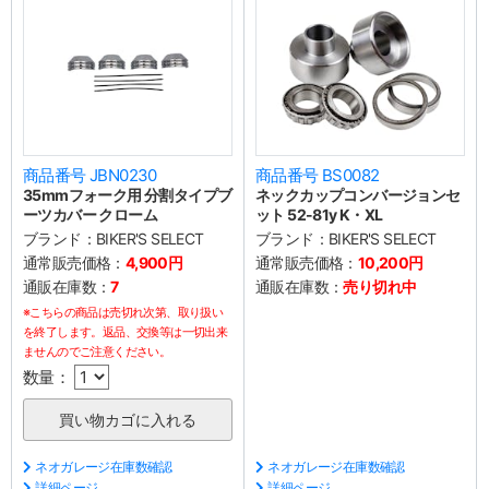
商品番号 JBN0230
商品番号 BS0082
35mmフォーク用 分割タイプブ
ネックカップコンバージョンセ
ーツカバー クローム
ット 52-81y K・XL
ブランド：
BIKER'S SELECT
ブランド：
BIKER'S SELECT
通常販売価格：
4,900円
通常販売価格：
10,200円
通販在庫数：
7
通販在庫数：
売り切れ中
※こちらの商品は売切れ次第、取り扱い
を終了します。返品、交換等は一切出来
ませんのでご注意ください。
数量：
ネオガレージ在庫数確認
ネオガレージ在庫数確認
詳細ページ
詳細ページ