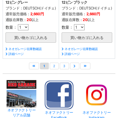
12ピン グレー
12ピン ブラック
ブランド：
DEUTSCH(ドイチェ)
ブランド：
DEUTSCH(ドイチェ)
通常販売価格：
2,660円
通常販売価格：
2,660円
通販在庫数：
20
以上
通販在庫数：
20
以上
数量：
数量：
ネオガレージ在庫数確認
ネオガレージ在庫数確認
詳細ページ
詳細ページ
1
2
3
ネオファクトリー
ネオファクトリー
ネオファクトリー
リアル店舗
FaceBook
Instagram