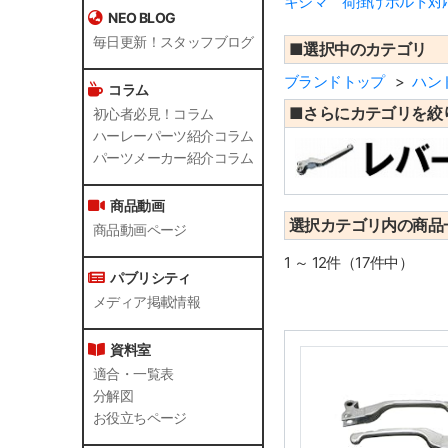
キジマ 荷掛けボルト対
NEO BLOG
毎日更新！スタッフブログ
■選択中のカテゴリ
ブランドトップ
ハン
コラム
■さらにカテゴリを絞
初心者必見！コラム
ハーレーパーツ紹介コラム
パーツメーカー紹介コラム
商品動画
選択カテゴリ内の商品
商品動画ページ
1 ～ 12件（17件中）
パブリシティ
メディア掲載情報
資料室
適合・一覧表
分解図
お役立ちページ