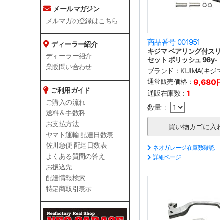
メールマガジン
メルマガの登録はこちら
商品番号 001951
ディーラー紹介
キジマ ベアリング付ス
ディーラー紹介
セット ポリッシュ 96y-
業販問い合わせ
ブランド：
KIJIMA(キジ
通常販売価格：
9,680
ご利用ガイド
通販在庫数：
1
ご購入の流れ
数量：
送料＆手数料
お支払方法
ヤマト運輸 配達日数表
佐川急便 配達日数表
ネオガレージ在庫数確認
よくある質問の答え
詳細ページ
お振込先
配達情報検索
特定商取引表示