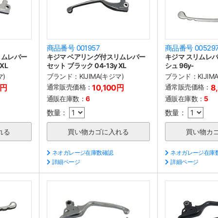
商品番号 001957
商品番号 00529
リムレバー
キジマ ベアリング付スリムレバー
キジマ スリムレバ
XL
セット ブラック 04-13y XL
シュ 96y-
マ)
ブランド：
KIJIMA(キジマ)
ブランド：
KIJIM
0円
通常販売価格：
10,100円
通常販売価格：
8
通販在庫数：
6
通販在庫数：
5
数量：
数量：
ネオガレージ在庫数確認
ネオガレージ在庫
詳細ページ
詳細ページ