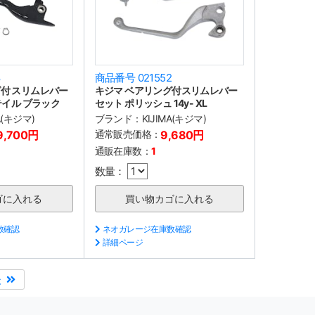
8
商品番号 021552
付 スリムレバー
キジマ ベアリング付スリムレバー
テイル ブラック
セット ポリッシュ 14y- XL
A(キジマ)
ブランド：
KIJIMA(キジマ)
9,700円
通常販売価格：
9,680円
通販在庫数：
1
数量：
数確認
ネオガレージ在庫数確認
詳細ページ
後