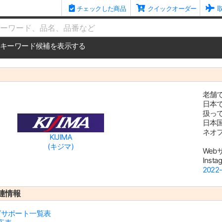
チェックした商品
クイックオーダー
me
キーワード候補を表示する
老舗
日本
扱っ
日本
ネオフ
KIJIMA
(キジマ)
Web
Inst
202
連情報
ッグサポート一覧表