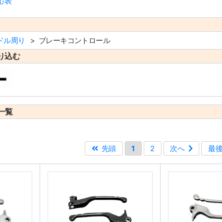
応表
ドル周り
ブレーキコントロール
り込む
一覧
先頭
1
2
次へ
最