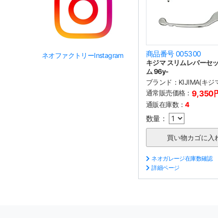
商品番号 005300
ネオファクトリーInstagram
キジマ スリムレバーセッ
ム 96y-
ブランド：
KIJIMA(キジ
通常販売価格：
9,350
通販在庫数：
4
数量：
ネオガレージ在庫数確認
詳細ページ