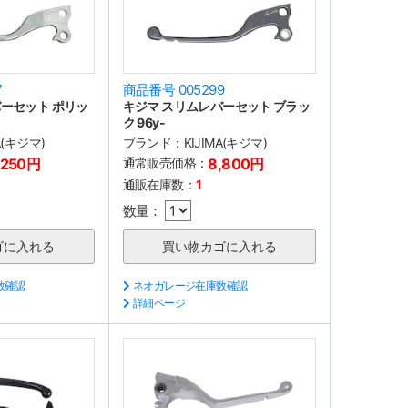
7
商品番号 005299
ーセット ポリッ
キジマ スリムレバーセット ブラッ
ク 96y-
A(キジマ)
ブランド：
KIJIMA(キジマ)
,250円
通常販売価格：
8,800円
通販在庫数：
1
数量：
数確認
ネオガレージ在庫数確認
詳細ページ