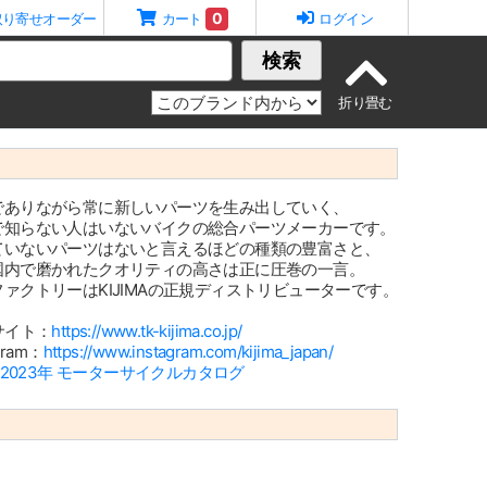
0
取り寄せオーダー
カート
ログイン
検索
でありながら常に新しいパーツを生み出していく、
で知らない人はいないバイクの総合パーツメーカーです。
ていないパーツはないと言えるほどの種類の豊富さと、
国内で磨かれたクオリティの高さは正に圧巻の一言。
ァクトリーはKIJIMAの正規ディストリビューターです。
サイト：
https://www.tk-kijima.co.jp/
agram：
https://www.instagram.com/kijima_japan/
2-2023年 モーターサイクルカタログ