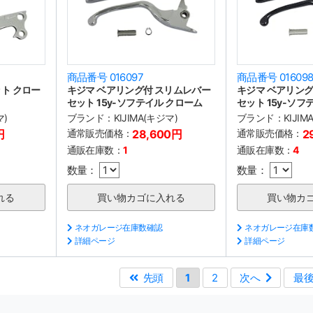
商品番号 016097
商品番号 01609
ト クロー
キジマ ベアリング付 スリムレバー
キジマ ベアリング
セット 15y-ソフテイル クローム
セット 15y-ソフ
マ)
ブランド：
KIJIMA(キジマ)
ブランド：
KIJIM
円
通常販売価格：
28,600円
通常販売価格：
2
通販在庫数：
1
通販在庫数：
4
数量：
数量：
ネオガレージ在庫数確認
ネオガレージ在庫
詳細ページ
詳細ページ
先頭
1
2
次へ
最