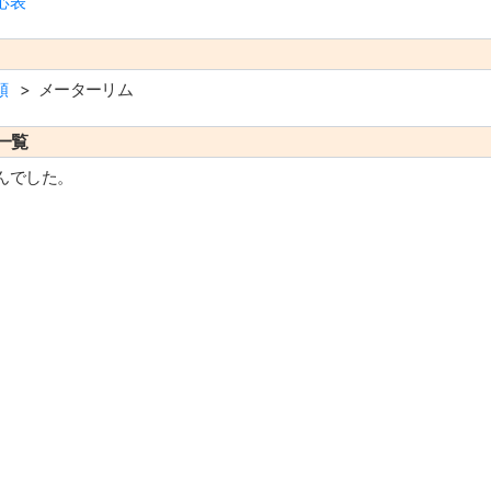
応表
類
メーターリム
一覧
んでした。