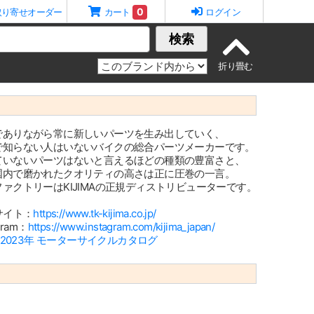
0
取り寄せオーダー
カート
ログイン
検索
でありながら常に新しいパーツを生み出していく、
で知らない人はいないバイクの総合パーツメーカーです。
ていないパーツはないと言えるほどの種類の豊富さと、
国内で磨かれたクオリティの高さは正に圧巻の一言。
ァクトリーはKIJIMAの正規ディストリビューターです。
サイト：
https://www.tk-kijima.co.jp/
agram：
https://www.instagram.com/kijima_japan/
2-2023年 モーターサイクルカタログ