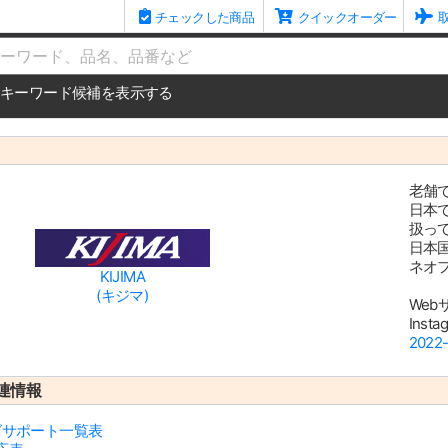
チェックした商品
クイックオーダー
me
キーワード候補を表示する
老舗
日本
扱っ
日本
ネオフ
KIJIMA
(キジマ)
Web
Inst
202
連情報
ッグサポート一覧表