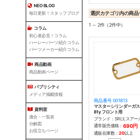
NEO BLOG
選択カテゴリ内の商品
毎日更新！スタッフブログ
1 ～ 2件（2件中）
コラム
初心者必見！コラム
ハーレーパーツ紹介コラム
パーツメーカー紹介コラム
商品動画
商品動画ページ
パブリシティ
メディア掲載情報
商品番号 001813
マスターシリンダーガスケ
資料室
81y フロント用
適合・一覧表
ブランド：
SR(エスアー
分解図
通常販売価格：
690円
お役立ちページ
通販在庫数：
20
以上