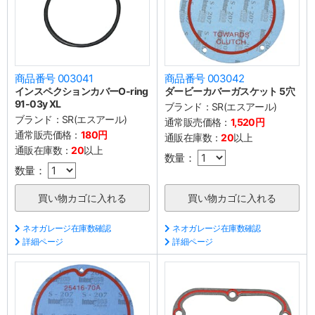
商品番号 003041
商品番号 003042
インスペクションカバーO-ring
ダービーカバーガスケット 5穴
91-03y XL
ブランド：
SR(エスアール)
ブランド：
SR(エスアール)
通常販売価格：
1,520円
通常販売価格：
180円
通販在庫数：
20
以上
通販在庫数：
20
以上
数量：
数量：
ネオガレージ在庫数確認
ネオガレージ在庫数確認
詳細ページ
詳細ページ