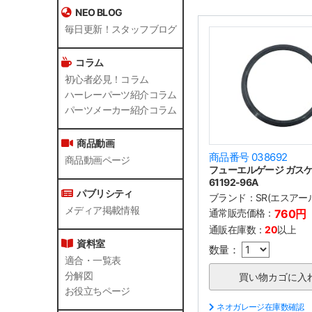
NEO BLOG
毎日更新！スタッフブログ
コラム
初心者必見！コラム
ハーレーパーツ紹介コラム
パーツメーカー紹介コラム
商品動画
商品番号 038692
商品動画ページ
フューエルゲージ ガス
61192-96A
パブリシティ
ブランド：
SR(エスアー
メディア掲載情報
通常販売価格：
760円
通販在庫数：
20
以上
資料室
数量：
適合・一覧表
分解図
お役立ちページ
ネオガレージ在庫数確認