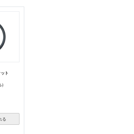
ケット
ル)