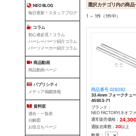
選択カテゴリ内の商品
NEO BLOG
毎日更新！スタッフブログ
1 ～ 1件（1件中）
コラム
初心者必見！コラム
ハーレーパーツ紹介コラム
パーツメーカー紹介コラム
商品動画
商品動画ページ
パブリシティ
商品番号 028382
メディア掲載情報
33.4mm フォークチュ
45953-71
資料室
ブランド：
NEO FACTORY(ネオ
適合・一覧表
通常販売価格：
24,30
分解図
通販在庫数：
20
以上
お役立ちページ
数量：