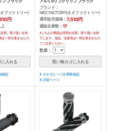
ップ ブラック
アルミ5リブグリップ ブラック
ブランド：
(ネオファクトリー)
NEO FACTORY(ネオファクトリー)
,510円
通常販売価格：
7,510円
以上
通販在庫数：
17
れ次第、取り扱いを終
※こちらの商品は売切れ次第、取り扱いを終
等は一切出来ませんの
了します。返品、交換等は一切出来ませんの
でご注意ください。
数量：
数確認
ネオガレージ在庫数確認
詳細ページ