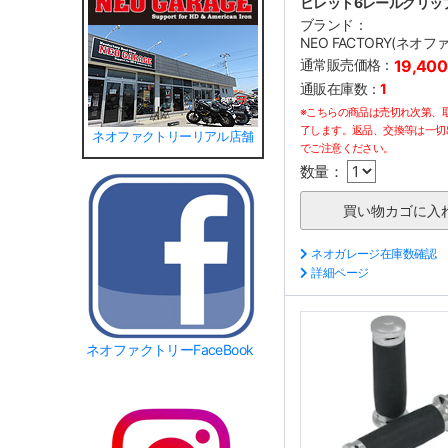
ビレット6レールグリッ
ブランド：
NEO FACTORY(ネオ
通常販売価格：
19,40
通販在庫数：
1
※こちらの商品は売切れ次第、
了します。返品、交換等は一切
ネオファクトリーリアル店舗
でご注意ください。
数量：
ネオガレージ在庫数確認
詳細ページ
ネオファクトリーFaceBook