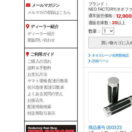
ブランド：
メールマガジン
NEO FACTORY(ネオ
メルマガの登録はこちら
通常販売価格：
12,90
通販在庫数：
20
以上
ディーラー紹介
数量：
ディーラー紹介
業販問い合わせ
ご利用ガイド
ネオガレージ在庫数確認
詳細ページ
ご購入の流れ
送料＆手数料
お支払方法
ヤマト運輸 配達日数表
佐川急便 配達日数表
よくある質問の答え
お振込先
配達情報検索
特定商取引表示
商品番号 000323