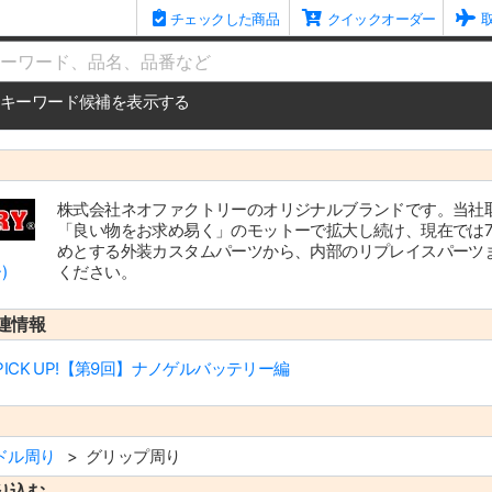
チェックした商品
クイックオーダー
me
キーワード候補を表示する
株式会社ネオファクトリーのオリジナルブランドです。当社
「良い物をお求め易く」のモットーで拡大し続け、現在では74
めとする外装カスタムパーツから、内部のリプレイスパーツ
)
ください。
連情報
CK UP!【第9回】ナノゲルバッテリー編
ドル周り
グリップ周り
り込む