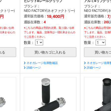
プ
ビレット8レールグリップ
アルミ4リブグリ
ブランド：
ブランド：
ファクトリー)
NEO FACTORY(ネオファクトリー)
NEO FACTORY
0円
通常販売価格：
19,400円
通常販売価格：
7
通販在庫数：
4
通販在庫数：
20
取り扱いを終
※こちらの商品は売切れ次第、取り扱いを終
※こちらの商品は売切
出来ませんの
了します。返品、交換等は一切出来ませんの
了します。返品、交換
でご注意ください。
でご注意ください。
数量：
数量：
ネオガレージ在庫数確認
ネオガレージ在庫
詳細ページ
詳細ページ