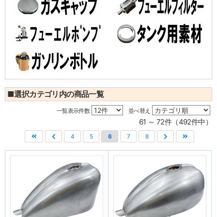
■選択カテゴリ内の商品一覧
一覧表示件数
並べ替え
61 ～ 72件（492件中）
4
5
6
7
8