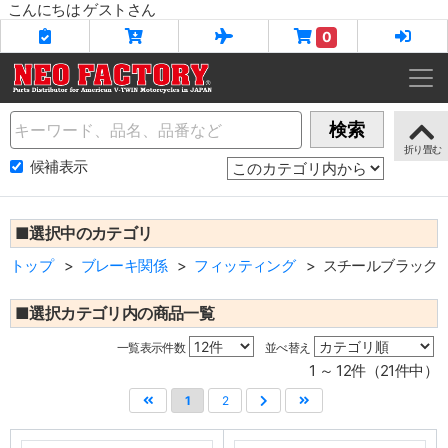
こんにちは ゲストさん
0
Name
検索
候補表示
■選択中のカテゴリ
トップ
ブレーキ関係
フィッティング
スチールブラック
■選択カテゴリ内の商品一覧
一覧表示件数
並べ替え
1 ～ 12件（21件中）
1
2