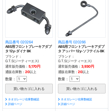
商品番号 020264
商品番号 020266
ABS用フロントブレーキアダプ
ABS用フロントブレーキアダプ
タ 12y-ダイナ BK
タ アッパー 12y-ソフテイル BK
ブランド：
ブランド：
G.T.S(ジーティーエス)
G.T.S(ジーティーエス)
通常販売価格：
5,170円
通常販売価格：
3,930円
通販在庫数：
20
以上
通販在庫数：
20
以上
数量：
数量：
ネオガレージ在庫数確認
ネオガレージ在庫数確認
詳細ページ
詳細ページ