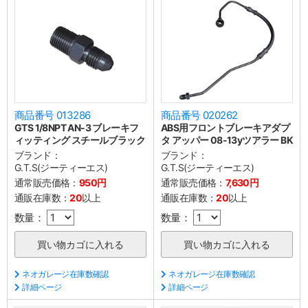
商品番号 013286
商品番号 020262
GTS 1/8NPT AN-3 ブレーキフ
ABS用フロントブレーキアダプ
ィッティング スチールブラック
タ アッパー 08-13yツアラー BK
ブランド：
ブランド：
G.T.S(ジーティーエス)
G.T.S(ジーティーエス)
通常販売価格：
950円
通常販売価格：
7,630円
通販在庫数：
20
以上
通販在庫数：
20
以上
数量：
数量：
ネオガレージ在庫数確認
ネオガレージ在庫数確認
詳細ページ
詳細ページ