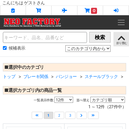
こんにちは ゲストさん
0
Name
検索
候補表示
■選択中のカテゴリ
トップ
ブレーキ関係
バンジョー
スチールブラック
■選択カテゴリ内の商品一覧
一覧表示件数
並べ替え
1 ～ 12件（27件中）
1
2
3