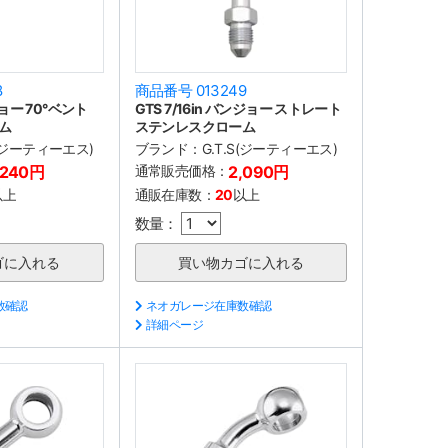
8
商品番号 013249
ジョー 70°ベント
GTS 7/16in バンジョー ストレート
ム
ステンレスクローム
S(ジーティーエス)
ブランド：
G.T.S(ジーティーエス)
,240円
通常販売価格：
2,090円
以上
通販在庫数：
20
以上
数量：
数確認
ネオガレージ在庫数確認
詳細ページ