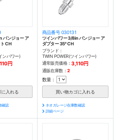
0
商品番号 030131
in バンジョー ア
ツインパワー 3/8in バンジョー ア
ト CH
ダプター 35° CH
ブランド：
ツインパワー)
TWIN POWER(ツインパワー)
,110円
通常販売価格：
3,110円
通販在庫数：
2
数量：
数確認
ネオガレージ在庫数確認
詳細ページ