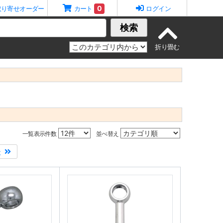
0
取り寄せオーダー
カート
ログイン
検索
一覧表示件数
並べ替え
後