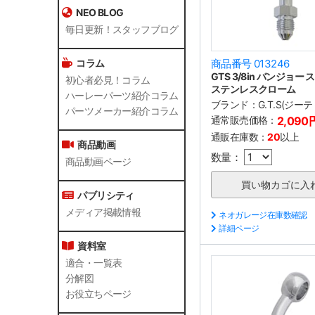
NEO BLOG
毎日更新！スタッフブログ
コラム
商品番号 013246
GTS 3/8in バンジョー
初心者必見！コラム
ステンレスクローム
ハーレーパーツ紹介コラム
ブランド：
G.T.S(ジー
パーツメーカー紹介コラム
通常販売価格：
2,090
通販在庫数：
20
以上
商品動画
数量：
商品動画ページ
パブリシティ
メディア掲載情報
ネオガレージ在庫数確認
詳細ページ
資料室
適合・一覧表
分解図
お役立ちページ