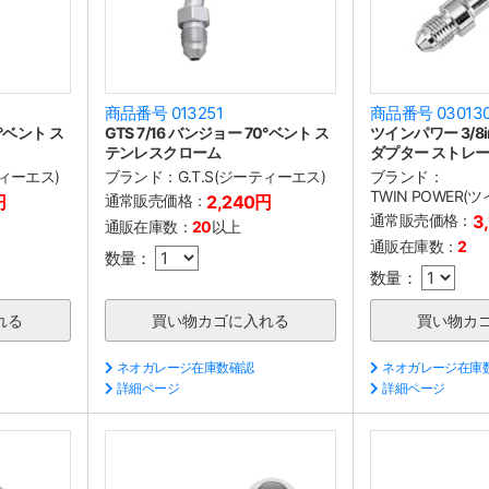
商品番号 013251
商品番号 03013
5°ベント ス
GTS 7/16 バンジョー 70°ベント ス
ツインパワー 3/8
テンレスクローム
ダプター ストレー
ティーエス)
ブランド：
G.T.S(ジーティーエス)
ブランド：
TWIN POWER(
円
通常販売価格：
2,240円
通常販売価格：
3
通販在庫数：
20
以上
通販在庫数：
2
数量：
数量：
ネオガレージ在庫数確認
ネオガレージ在庫
詳細ページ
詳細ページ