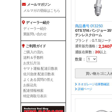
メールマガジン
メルマガの登録はこちら
ディーラー紹介
商品番号 013250
ディーラー紹介
GTS 7/16 バンジョー 3
業販問い合わせ
テンレスクローム
ブランド：
G.T.S(ジー
通常販売価格：
2,240
ご利用ガイド
通販在庫数：
20
以上
ご購入の流れ
送料＆手数料
数量：
お支払方法
ヤマト運輸 配達日数表
佐川急便 配達日数表
よくある質問の答え
ネオガレージ在庫数確認
お振込先
詳細ページ
配達情報検索
特定商取引表示