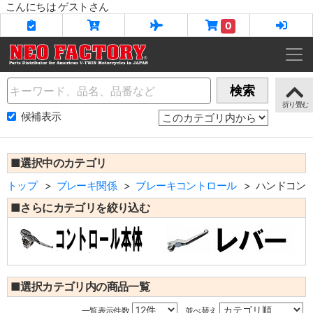
こんにちは ゲストさん
0
Name
検索
候補表示
■選択中のカテゴリ
トップ
ブレーキ関係
ブレーキコントロール
ハンドコン
■さらにカテゴリを絞り込む
■選択カテゴリ内の商品一覧
一覧表示件数
並べ替え