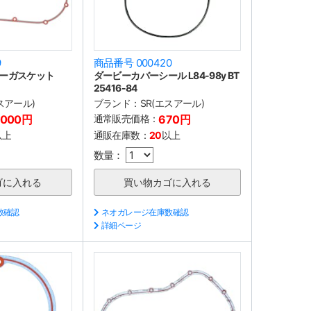
9
商品番号 000420
ーガスケット
ダービーカバーシール L84-98y BT
25416-84
スアール)
ブランド：
SR(エスアール)
,000円
通常販売価格：
670円
以上
通販在庫数：
20
以上
数量：
数確認
ネオガレージ在庫数確認
詳細ページ