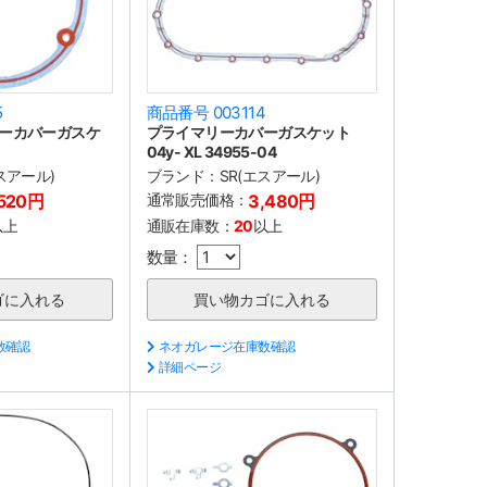
5
商品番号 003114
ーカバーガスケ
プライマリーカバーガスケット
04y- XL 34955-04
スアール)
ブランド：
SR(エスアール)
,520円
通常販売価格：
3,480円
以上
通販在庫数：
20
以上
数量：
数確認
ネオガレージ在庫数確認
詳細ページ