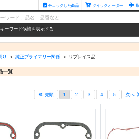
チェックした商品
クイックオーダー
me
キーワード候補を表示する
周り
純正プライマリー関係
リプレイス品
品一覧
先頭
1
2
3
4
5
次へ