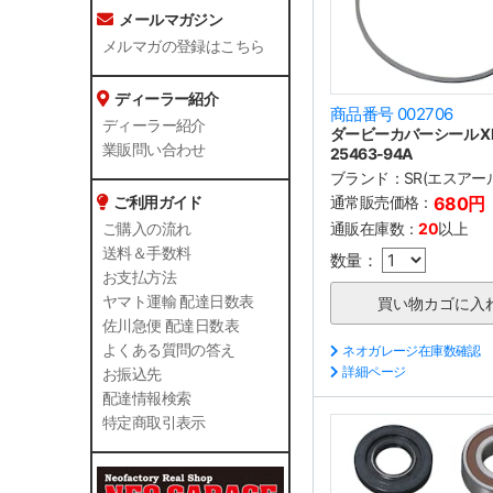
メールマガジン
メルマガの登録はこちら
ディーラー紹介
商品番号 002706
ディーラー紹介
ダービーカバーシール X
業販問い合わせ
25463-94A
ブランド：
SR(エスアー
通常販売価格：
680円
ご利用ガイド
通販在庫数：
20
以上
ご購入の流れ
送料＆手数料
数量：
お支払方法
ヤマト運輸 配達日数表
佐川急便 配達日数表
よくある質問の答え
ネオガレージ在庫数確認
詳細ページ
お振込先
配達情報検索
特定商取引表示