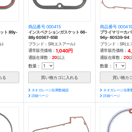
商品番号 000415
商品番号 00041
ト 89y-
インスペクションガスケット 66-
プライマリーカバ
88y 60567-65B
94y- 60539-94
ル)
ブランド：
SR(エスアール)
ブランド：
SR(エ
通常販売価格：
1,040円
通常販売価格：
4
通販在庫数：
20
以上
通販在庫数：
20
数量：
数量：
ネオガレージ在庫数確認
ネオガレージ在庫
詳細ページ
詳細ページ