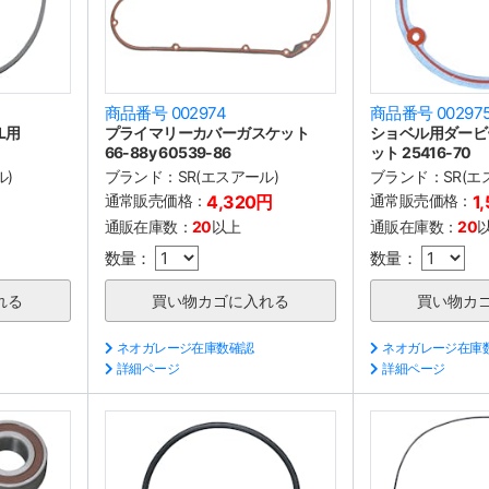
商品番号 002974
商品番号 00297
L用
プライマリーカバーガスケット
ショベル用ダービ
66-88y 60539-86
ット 25416-70
ル)
ブランド：
SR(エスアール)
ブランド：
SR(エ
通常販売価格：
4,320円
通常販売価格：
1
通販在庫数：
20
以上
通販在庫数：
20
数量：
数量：
ネオガレージ在庫数確認
ネオガレージ在庫
詳細ページ
詳細ページ