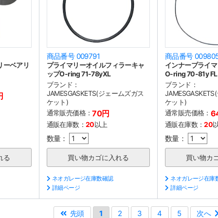
商品番号 009791
商品番号 00980
マリーベアリ
プライマリーオイルフィラーキャ
インナープライマ
ト
ップO-ring 71-78yXL
O-ring 70-81y FL
ブランド：
ブランド：
JAMESGASKETS(ジェームズガス
JAMESGASKE
円
ケット)
ケット)
通常販売価格：
70円
通常販売価格：
6
通販在庫数：
20
以上
通販在庫数：
20
数量：
数量：
ネオガレージ在庫数確認
ネオガレージ在庫
詳細ページ
詳細ページ
先頭
1
2
3
4
5
次へ