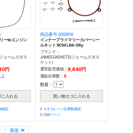
5
商品番号 009806
リーtoエンジン
インナープライマリーカバーシー
ルキット RCM L84-06y
ブランド：
TS(ジェームズガス
JAMESGASKETS(ジェームズガス
ケット)
40円
通常販売価格：
9,840円
以上
通販在庫数：
5
数量：
数確認
ネオガレージ在庫数確認
詳細ページ
最後