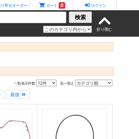
0
取り寄せオーダー
カート
ログイン
検索
一覧表示件数
並べ替え
最後