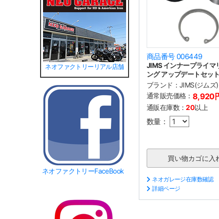
商品番号 006449
JIMS インナープライ
ネオファクトリーリアル店舗
ング アップデートセッ
ブランド：
JIMS(ジムズ)
通常販売価格：
8,920
通販在庫数：
20
以上
数量：
ネオファクトリーFaceBook
ネオガレージ在庫数確認
詳細ページ