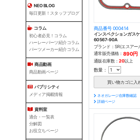
NEO BLOG
毎日更新！スタッフブログ
コラム
商品番号 000414
インスペクションガスケッ
初心者必見！コラム
60567-90A
ハーレーパーツ紹介コラム
ブランド：
SR(エスアー
パーツメーカー紹介コラム
通常販売価格：
890円
通販在庫数：
20
以上
商品動画
数量：
商品動画ページ
パブリシティ
メディア掲載情報
ネオガレージ在庫数確認
詳細ページ
資料室
適合・一覧表
分解図
お役立ちページ