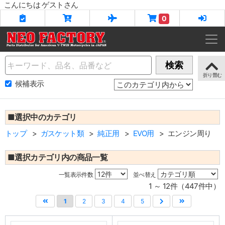
こんにちは ゲストさん
0
Name
検索
候補表示
■選択中のカテゴリ
トップ
ガスケット類
純正用
EVO用
エンジン周り
■選択カテゴリ内の商品一覧
一覧表示件数
並べ替え
1 ～ 12件（447件中）
1
2
3
4
5